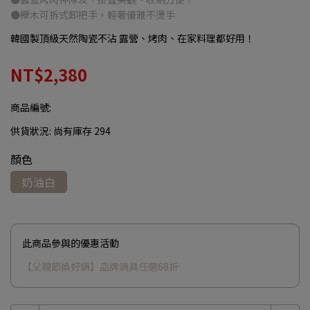
●櫸木可拆式卸把手，輕奢優雅不燙手
韓國製頂級天然陶瓷不沾 露營、烤肉、在家料理都好用！
NT$2,380
商品編號:
供貨狀況:
尚有庫存 294
顏色
奶油白
此商品參與的優惠活動
【父親節換好鍋】品牌鍋具任選68折