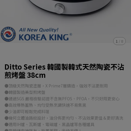
1
/
8
Ditto Series 韓國製韓式天然陶瓷不沾
煎烤盤 38cm
●頂級天然陶瓷塗層，X Prime7層鑄造，強效不沾更耐用
●韓國製造美型煎烤盤
●通過SGS 嚴格檢驗認證不含無PFOS、PFOA，不只好用更安心
●高效導熱蓄熱、均勻受熱烹調快速不易焦黑
●少油即可輕鬆完成料理
●幾何立體油路紋設計，油分佈更均勻、不沾效果更佳＆更好清洗
●適用IH爐、瓦斯爐、電磁爐、黑晶爐等各種爐具
●露營烤肉神隊友，掛置美觀、收納方便！