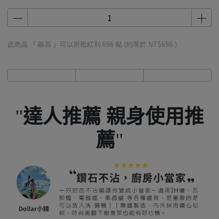
此商品 「 最高 」可以折抵紅利
696
點 (約等於
NT$696
)
達人推薦 親身使用推
薦