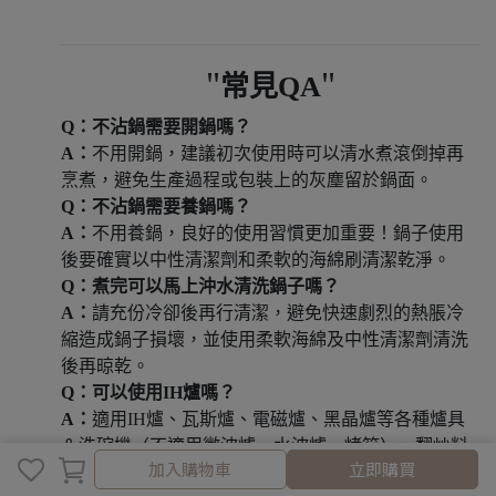
常見QA
Q：不沾鍋需要開鍋嗎？
A：
不用開鍋，建議初次使用時可以清水煮滾倒掉再
烹煮，避免生產過程或包裝上的灰塵留於鍋面。
Q：不沾鍋需要養鍋嗎？
A：
不用養鍋，良好的使用習慣更加重要！鍋子使用
後要確實以中性清潔劑和柔軟的海綿刷清潔乾淨。
Q：煮完可以馬上沖水清洗鍋子嗎？
A：
請充份冷卻後再行清潔，避免快速劇烈的熱脹冷
縮造成鍋子損壞，並使用柔軟海綿及中性清潔劑清洗
後再晾乾。
Q：可以使用IH爐嗎？
A：
適用IH爐、瓦斯爐、電磁爐、黑晶爐等各種爐具
＆洗碗機（不適用微波爐、水波爐、烤箱），翻炒料
取消
完成
加入購物車
立即購買
理通通一鍋搞定．