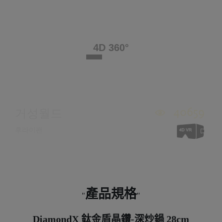
產品規格
DiamondX 鈦金盾晶鑽-深炒鍋 28cm