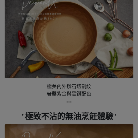
極美內外鑽石切割紋
奢華紫金與黑鑽配色
●●●
極致不沾的無油烹飪體驗