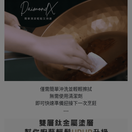
僅需簡單沖洗並輕輕擦拭
無需使用清潔劑
即可快速準備迎接下一次烹飪
●●●