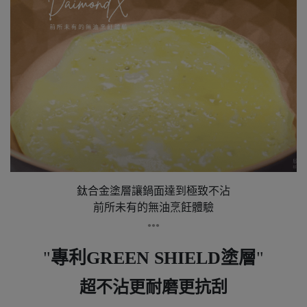
鈦合金塗層讓鍋面達到極致不沾
前所未有的無油烹飪體驗
●●●
專利GREEN SHIELD塗層
超不沾更耐磨更抗刮