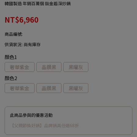
韓國製造 年銷百萬個 鈦金盾深炒鍋
NT$6,960
商品編號:
供貨狀況:
尚有庫存
顏色1
奢華紫金
晶鑽黑
黑曜灰
顏色2
奢華紫金
晶鑽黑
黑曜灰
此商品參與的優惠活動
【父親節換好鍋】品牌鍋具任選68折