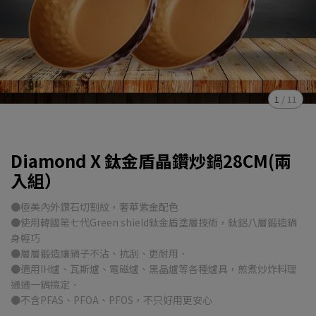
1
/
11
Diamond X 鈦金盾晶鑽炒鍋28CM(兩
入組）
●極美內外鑽石切割紋，奢華紫金配色
●使用韓國第七代Green shield鈦金盾塗層技術，鈦鋁八層鍛造鍋
身輕巧
●層層鍛造讓鍋子不沾、抗刮、更耐用．
●適用IH爐、瓦斯爐、電磁爐、黑晶爐等各種爐具，煎煮炒炸料理
通通一鍋搞定．
●不含PFAS、PFOA、PFOS，不只好用更安心