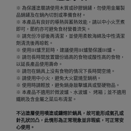
※ 為保護塗層請使用木質或矽膠鍋鏟，勿使用金屬製
品鍋鏟及在鍋內切割或準備食材。
※ 本產品有良好的導熱與蓄熱效能，請以中小火烹煮
即可，節約亦可避免食材營養流失。
※ 請充份冷卻後再清潔，並使用柔軟海綿及中性清潔
劑清洗後再晾乾。
※ 使用IH爐烹飪時，建議使用IH爐墊保護IH爐。
※ 請勿長時間放置鹽份過高的食物或酸性高的食物，
以延長產品使用壽命。
※ 請勿在鍋具上没有食物的情况下長時間空燒。
※ 請使用中小火，避免大火竄燒至鍋柄。
※ 使用時請輕放，避免鍋身敲擊爐具或堅硬物品。
※ 本產品不適用於微波爐、水波爐、 烤箱；並不適用
鐵刷及含金屬之菜瓜布清潔。
不沾塗層使用噴塗或鑄熔於鍋具，故可能形成氣孔或
針孔狀凹凸，此情形為正常現象並非瑕疵，可正常安
心使用。